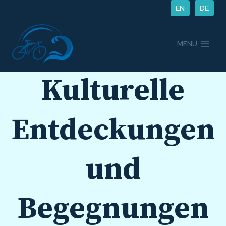
Zum
EN
DE
Inhalt
springen
MENÜ
Kulturelle
Entdeckungen
und
Begegnungen