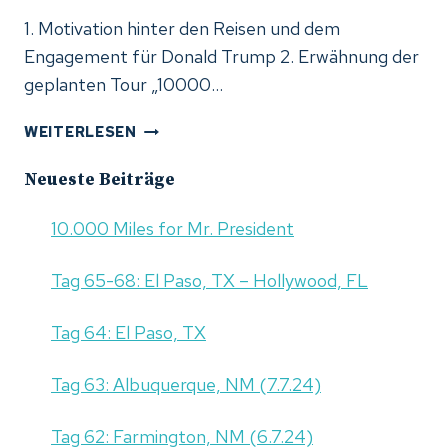
1. Motivation hinter den Reisen und dem
Engagement für Donald Trump 2. Erwähnung der
geplanten Tour „10000…
10.000
WEITERLESEN
MILES
FOR
Neueste Beiträge
MR.
PRESIDENT
10.000 Miles for Mr. President
Tag 65-68: El Paso, TX – Hollywood, FL
Tag 64: El Paso, TX
Tag 63: Albuquerque, NM (7.7.24)
Tag 62: Farmington, NM (6.7.24)